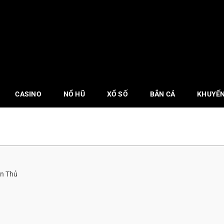
CASINO
NỔ HŨ
XỔ SỐ
BẮN CÁ
KHUYẾN
n Thủ