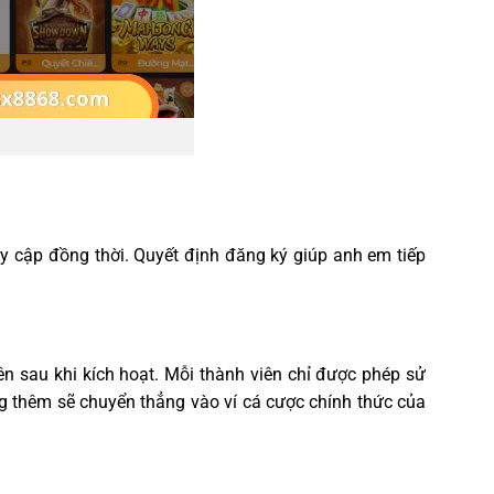
y cập đồng thời. Quyết định đăng ký giúp anh em tiếp
ên sau khi kích hoạt. Mỗi thành viên chỉ được phép sử
ng thêm sẽ chuyển thẳng vào ví cá cược chính thức của