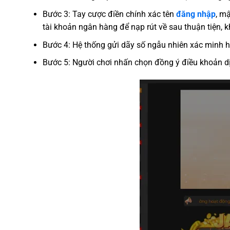
Bước 3: Tay cược điền chính xác tên
đăng nhập
, m
tài khoản ngân hàng để nạp rút về sau thuận tiện, 
Bước 4: Hệ thống gửi dãy số ngẫu nhiên xác minh hi
Bước 5: Người chơi nhấn chọn đồng ý điều khoản d