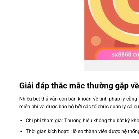
Giải đáp thắc mắc thường gặp v
Nhiều bet thủ vẫn còn băn khoăn về tính pháp lý cũng 
miễn phí và được bảo hộ bởi các tổ chức quản lý cá cượ
Chi phí tham gia: Thương hiệu không thu bất kỳ kho
Thời gian kích hoạt: Hồ sơ thành viên được hệ thốn