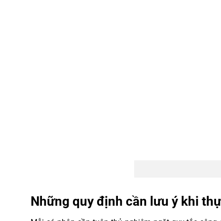
Những quy định cần lưu ý khi th