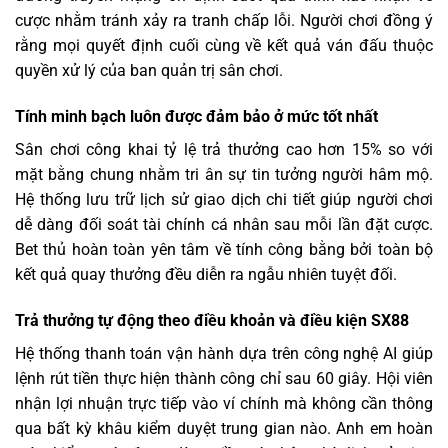
cược nhằm tránh xảy ra tranh chấp lỗi. Người chơi đồng ý
rằng mọi quyết định cuối cùng về kết quả ván đấu thuộc
quyền xử lý của ban quản trị sân chơi.
Tính minh bạch luôn được đảm bảo ở mức tốt nhất
Sân chơi công khai tỷ lệ trả thưởng cao hơn 15% so với
mặt bằng chung nhằm tri ân sự tin tưởng người hâm mộ.
Hệ thống lưu trữ lịch sử giao dịch chi tiết giúp người chơi
dễ dàng đối soát tài chính cá nhân sau mỗi lần đặt cược.
Bet thủ hoàn toàn yên tâm về tính công bằng bởi toàn bộ
kết quả quay thưởng đều diễn ra ngẫu nhiên tuyệt đối.
Trả thưởng tự động theo điều khoản và điều kiện SX88
Hệ thống thanh toán vận hành dựa trên công nghệ AI giúp
lệnh rút tiền thực hiện thành công chỉ sau 60 giây. Hội viên
nhận lợi nhuận trực tiếp vào ví chính mà không cần thông
qua bất kỳ khâu kiểm duyệt trung gian nào. Anh em hoàn