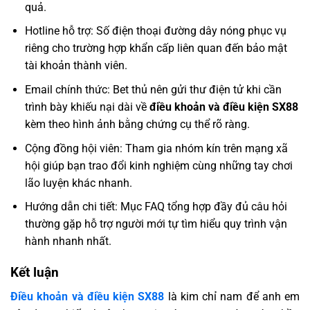
quả.
Hotline hỗ trợ: Số điện thoại đường dây nóng phục vụ
riêng cho trường hợp khẩn cấp liên quan đến bảo mật
tài khoản thành viên.
Email chính thức: Bet thủ nên gửi thư điện tử khi cần
trình bày khiếu nại dài về
điều khoản và điều kiện SX88
kèm theo hình ảnh bằng chứng cụ thể rõ ràng.
Cộng đồng hội viên: Tham gia nhóm kín trên mạng xã
hội giúp bạn trao đổi kinh nghiệm cùng những tay chơi
lão luyện khác nhanh.
Hướng dẫn chi tiết: Mục FAQ tổng hợp đầy đủ câu hỏi
thường gặp hỗ trợ người mới tự tìm hiểu quy trình vận
hành nhanh nhất.
Kết luận
Điều khoản và điều kiện SX88
là kim chỉ nam để anh em