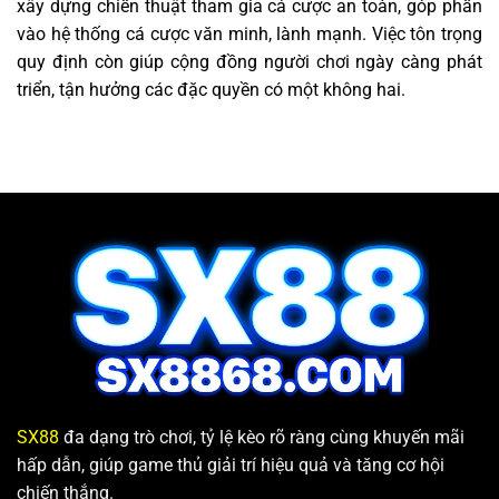
xây dựng chiến thuật tham gia cá cược an toàn, góp phần
vào hệ thống cá cược văn minh, lành mạnh. Việc tôn trọng
quy định còn giúp cộng đồng người chơi ngày càng phát
triển, tận hưởng các đặc quyền có một không hai.
SX88
đa dạng trò chơi, tỷ lệ kèo rõ ràng cùng khuyến mãi
hấp dẫn, giúp game thủ giải trí hiệu quả và tăng cơ hội
chiến thắng.