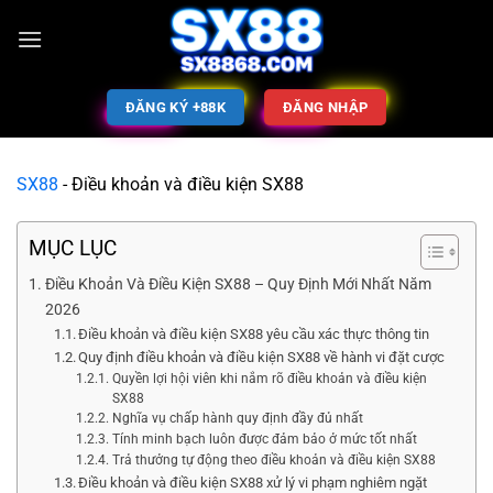
ĐĂNG KÝ +88K
ĐĂNG NHẬP
SX88
-
Điều khoản và điều kiện SX88
MỤC LỤC
Điều Khoản Và Điều Kiện SX88 – Quy Định Mới Nhất Năm
2026
Điều khoản và điều kiện SX88 yêu cầu xác thực thông tin
Quy định điều khoản và điều kiện SX88 về hành vi đặt cược
Quyền lợi hội viên khi nắm rõ điều khoản và điều kiện
SX88
Nghĩa vụ chấp hành quy định đầy đủ nhất
Tính minh bạch luôn được đảm bảo ở mức tốt nhất
Trả thưởng tự động theo điều khoản và điều kiện SX88
Điều khoản và điều kiện SX88 xử lý vi phạm nghiêm ngặt