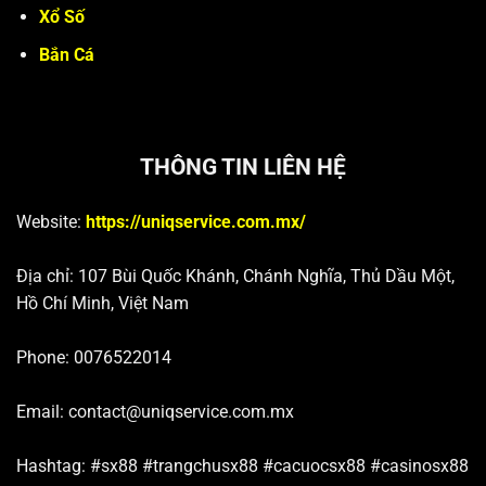
Xổ Số
Bắn Cá
THÔNG TIN LIÊN HỆ
Website:
https://uniqservice.com.mx/
Địa chỉ:
107 Bùi Quốc Khánh, Chánh Nghĩa, Thủ Dầu Một,
Hồ Chí Minh, Việt Nam
Phone:
0076522014
Email:
contact@uniqservice.com.mx
Hashtag:
#sx88 #trangchusx88 #cacuocsx88 #casinosx88