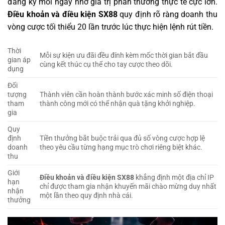
đăng ký mỗi ngày nhờ giá trị phần thưởng thực tế cực lớn.
Điều khoản và điều kiện SX88
quy định rõ ràng doanh thu
vòng cược tối thiểu 20 lần trước lúc thực hiện lệnh rút tiền.
Thời
Mỗi sự kiện ưu đãi đều đính kèm mốc thời gian bắt đầu
gian áp
cùng kết thúc cụ thể cho tay cược theo dõi.
dụng
Đối
tượng
Thành viên cần hoàn thành bước xác minh số điện thoại
tham
thành công mới có thể nhận quà tặng khởi nghiệp.
gia
Quy
định
Tiền thưởng bắt buộc trải qua đủ số vòng cược hợp lệ
doanh
theo yêu cầu từng hạng mục trò chơi riêng biệt khác.
thu
Giới
Điều khoản và điều kiện SX88
khẳng định một địa chỉ IP
hạn
chỉ được tham gia nhận khuyến mãi chào mừng duy nhất
nhận
một lần theo quy định nhà cái.
thưởng