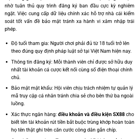
nhờ tuân thủ quy trình đăng ký ban đầu cực kỳ nghiêm
ngặt. Việc cung cấp dữ liệu chính xác hỗ trợ nhà cái kiểm
soát tốt vấn đề bảo mật tránh xa hành vi xâm nhập trái
phép.
Độ tuổi tham gia: Người chơi phải đủ từ 18 tuổi trở lên
theo đúng quy định pháp luật sở tại Việt Nam hiện nay.
Thông tin đăng ký: Mỗi thành viên chỉ được sở hữu duy
nhất tài khoản cá cược kết nối cùng số điện thoại chính
chủ.
Bảo mật mật khẩu: Hội viên chịu trách nhiệm tự quản lý
mã truy cập cá nhân tránh chia sẻ cho bên thứ ba ngoài
luồng.
Xác thực ngân hàng:
điều khoản và điều kiện SX88
cho
biết tên tài khoản rút tiền bắt buộc trùng khớp hoàn toàn
họ tên thật ghi trên căn cước công dân gắn chíp.