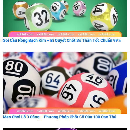
Soi Cầu Rồng Bạch Kim – Bí Quyết Chốt Số Thần Tốc Chuẩn 99%
Mẹo Chơi Lô 3 Càng – Phương Pháp Chốt Số Của 100 Cao Thủ