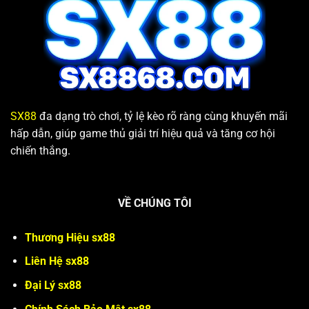
Lợi
Nhuận
Siêu
Khủng
SX88
đa dạng trò chơi, tỷ lệ kèo rõ ràng cùng khuyến mãi
hấp dẫn, giúp game thủ giải trí hiệu quả và tăng cơ hội
chiến thắng.
VỀ CHÚNG TÔI
Thương Hiệu sx88
Liên Hệ sx88
Đại Lý sx88