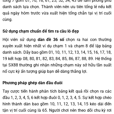
tổng 7 gồm 07, 70, 16, 61, 25, 52, 34, 43 để làm phong phú
danh sách lựa chọn. Thành viên nên ưu tiên tổng lẻ nếu kết
quả ngày hôm trước vừa xuất hiện tổng chẵn tại vị trí cuối
cùng.
Sử dụng chạm chuẩn để tìm ra cầu lô đẹp
Hội viên sử dụng
dàn đề 36 số
chọn ra hai con thường
xuyên xuất hiện nhất ví dụ chạm 1 và chạm 8 để lập bảng
danh sách. Dãy bao gồm 01, 10, 11, 12, 13, 14, 15, 16, 17, 18,
19 kết hợp 08, 80, 81, 82, 83, 84, 85, 86, 87, 88, 89. Hệ thống
tại SX88 thường ghi nhận những chạm này sở hữu tần suất
nổ cực kỳ ấn tượng giúp bạn dễ dàng thắng lợi.
Phương pháp ghép dàn đầu đuôi
Tay cược tiến hành phân tích bảng kết quả rồi chọn ra các
đầu 1, 2, 3, 4, 5, 6 kết hợp đuôi 0, 1, 2, 3, 4, 5. Sự kết hợp chéo
hình thành dàn bao gồm 10, 11, 12, 13, 14, 15 kéo dài đến
tận vị trí cuối cùng là 65. Người chơi nên theo dõi chu kỳ rơi