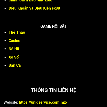
Chính Sách Bảo Mật sx88
Điều Khoản và Điều Kiện sx88
GAME NỔI BẬT
Thể Thao
Casino
Nổ Hũ
Xổ Số
Bắn Cá
THÔNG TIN LIÊN HỆ
Website:
https://uniqservice.com.mx/