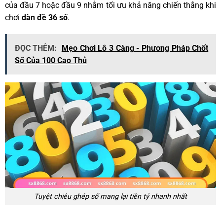
của đầu 7 hoặc đầu 9 nhằm tối ưu khả năng chiến thắng khi
chơi
dàn đề 36 số
.
ĐỌC THÊM:
Mẹo Chơi Lô 3 Càng - Phương Pháp Chốt
Số Của 100 Cao Thủ
Tuyệt chiêu ghép số mang lại tiền tỷ nhanh nhất