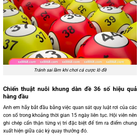
Tránh sai lầm khi chơi cá cược lô đề
Chiến thuật nuôi khung dàn đề 36 số hiệu quả
hàng đầu
Anh em hãy bắt đầu bằng việc quan sát quy luật rơi của các
con số trong khoảng thời gian 15 ngày liên tục. Hội viên nên
ghi chép cẩn thận từng vị trí đặc biệt để tìm ra điểm chung
xuất hiện giữa các kỳ quay thưởng đó.