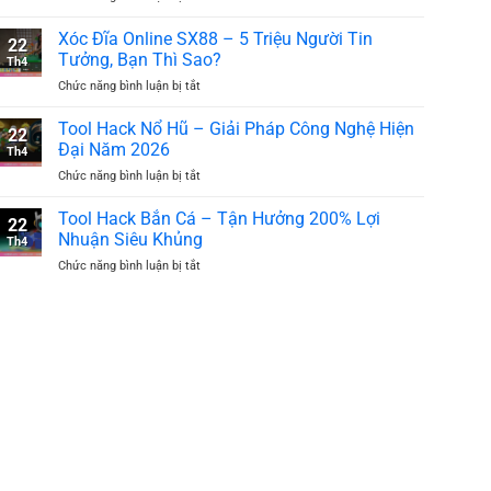
Kèo
–
Đồng
Xóc Đĩa Online SX88 – 5 Triệu Người Tin
Bí
22
Banh
Quyết
Tưởng, Bạn Thì Sao?
Th4
–
Chốt
Chức năng bình luận bị tắt
ở
Thắng
Số
Xóc
Lớn
Thần
Đĩa
Tool Hack Nổ Hũ – Giải Pháp Công Nghệ Hiện
Trong
Tốc
22
Online
Trận
Đại Năm 2026
Chuẩn
Th4
SX88
Cầu
99%
Chức năng bình luận bị tắt
ở
–
Ngang
Tool
5
Tài
Hack
Tool Hack Bắn Cá – Tận Hưởng 200% Lợi
Triệu
Ngang
22
Nổ
Người
Nhuận Siêu Khủng
Sức
Th4
Hũ
Tin
Chức năng bình luận bị tắt
ở
–
Tưởng,
Tool
Giải
Bạn
Hack
Pháp
Thì
Bắn
Công
Sao?
Cá
Nghệ
–
Hiện
Tận
Đại
Hưởng
Năm
200%
2026
Lợi
Nhuận
Siêu
Khủng