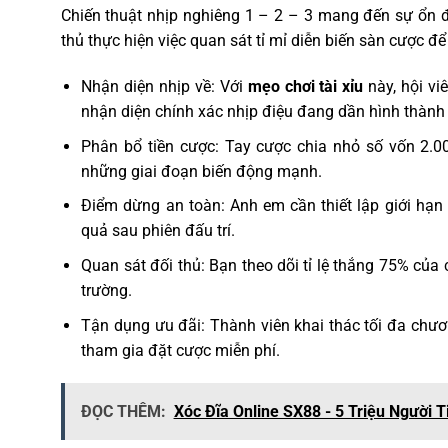
Chiến thuật nhịp nghiêng 1 – 2 – 3 mang đến sự ổn đị
thủ thực hiện việc quan sát tỉ mỉ diễn biến sàn cược đ
Nhận diện nhịp về: Với
mẹo chơi tài xỉu
này, hội vi
nhận diện chính xác nhịp điệu đang dần hình thành t
Phân bổ tiền cược: Tay cược chia nhỏ số vốn 2.0
những giai đoạn biến động mạnh.
Điểm dừng an toàn: Anh em cần thiết lập giới hạ
quả sau phiên đấu trí.
Quan sát đối thủ: Bạn theo dõi tỉ lệ thắng 75% của
trường.
Tận dụng ưu đãi: Thành viên khai thác tối đa chươ
tham gia đặt cược miễn phí.
ĐỌC THÊM:
Xóc Đĩa Online SX88 - 5 Triệu Người 