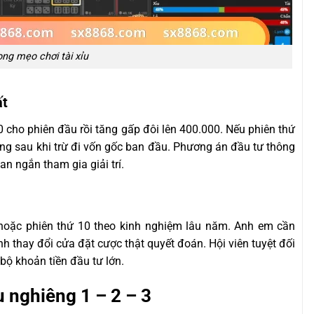
ong mẹo chơi tài xỉu
ất
 cho phiên đầu rồi tăng gấp đôi lên 400.000. Nếu phiên thứ
ròng sau khi trừ đi vốn gốc ban đầu. Phương án đầu tư thông
an ngắn tham gia giải trí.
 hoặc phiên thứ 10 theo kinh nghiệm lâu năm. Anh em cần
h thay đổi cửa đặt cược thật quyết đoán. Hội viên tuyệt đối
 bộ khoản tiền đầu tư lớn.
u nghiêng 1 – 2 – 3