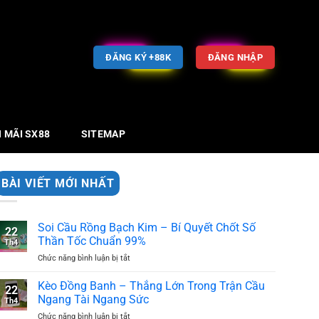
ĐĂNG KÝ +88K
ĐĂNG NHẬP
 MÃI SX88
SITEMAP
BÀI VIẾT MỚI NHẤT
Soi Cầu Rồng Bạch Kim – Bí Quyết Chốt Số
22
Thần Tốc Chuẩn 99%
Th4
Chức năng bình luận bị tắt
ở
Soi
Cầu
Kèo Đồng Banh – Thắng Lớn Trong Trận Cầu
22
Rồng
Ngang Tài Ngang Sức
Th4
Bạch
Chức năng bình luận bị tắt
ở
Kim