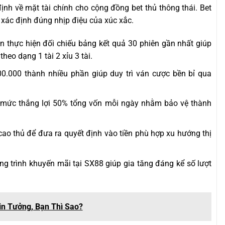
nh về mặt tài chính cho cộng đồng bet thủ thông thái. Bet
ể xác định đúng nhịp điệu của xúc xắc.
ên thực hiện đối chiếu bảng kết quả 30 phiên gần nhất giúp
heo dạng 1 tài 2 xỉu 3 tài.
00.000 thành nhiều phần giúp duy trì ván cược bền bỉ qua
n mức thắng lợi 50% tổng vốn mỗi ngày nhằm bảo vệ thành
 cao thủ để đưa ra quyết định vào tiền phù hợp xu hướng thị
ng trình khuyến mãi tại SX88 giúp gia tăng đáng kể số lượt
Tin Tưởng, Bạn Thì Sao?