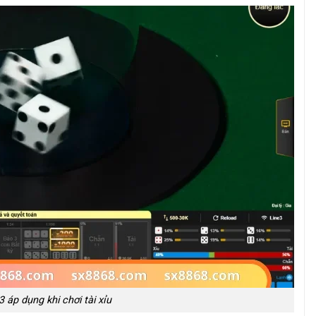
 áp dụng khi chơi tài xỉu