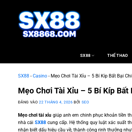
SX88
THỂ THAO
SX88
-
Casino
-
Mẹo Chơi Tài Xỉu – 5 Bí Kíp Bất Bại C
Mẹo Chơi Tài Xỉu – 5 Bí Kíp Bấ
ĐĂNG VÀO
22 THÁNG 4, 2026
BỞI
SEO
Mẹo chơi tài xỉu
giúp anh em chinh phục khoản tiền thắ
nhà cái
SX88
cung cấp. Hệ thống quy luật xác suất th
nhận biết dấu hiệu cầu về, thành công rinh thưởng nh