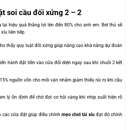
t soi cầu đối xứng 2 – 2
lại hiệu quả thắng lợi lên đến 80% cho anh em. Bet thủ sẽ
xỉu liên tiếp.
 cho thấy quy luật đối xứng giúp nâng cao khả năng dự đoán
iến hành đặt tiền vào cửa đối diện ngay sau khi chuỗi 2 kết
 15% nguồn vốn cho mỗi ván nhằm giảm thiểu rủi ro khi cầu
âm lý ổn định để chờ đợi cơ hội vàng khi nhịp xuất hiện rõ
ữa các cửa đặt giúp điều chỉnh
mẹo chơi tài xỉu
đạt độ chính