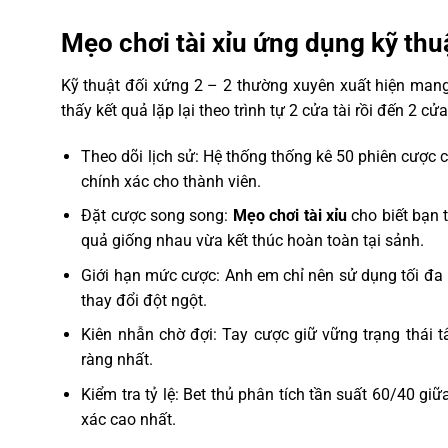
Mẹo chơi tài xỉu ứng dụng kỹ thuậ
Kỹ thuật đối xứng 2 – 2 thường xuyên xuất hiện mang 
thấy kết quả lặp lại theo trình tự 2 cửa tài rồi đến 2 cửa 
Theo dõi lịch sử: Hệ thống thống kê 50 phiên cược
chính xác cho thành viên.
Đặt cược song song:
Mẹo chơi tài xỉu
cho biết bạn t
quả giống nhau vừa kết thúc hoàn toàn tại sảnh.
Giới hạn mức cược: Anh em chỉ nên sử dụng tối đa
thay đổi đột ngột.
Kiên nhẫn chờ đợi: Tay cược giữ vững trạng thái t
ràng nhất.
Kiểm tra tỷ lệ: Bet thủ phân tích tần suất 60/40 gi
xác cao nhất.