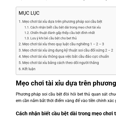
MỤC LỤC
Mẹo chơi tài xỉu dựa trên phương pháp soi cầu bệt
Cách nhận biết cầu bệt dài trong mẹo chơi tài xỉu
Chiến thuật đánh gấp thếp cầu bệt đỉnh nhất
Lưu ý khi bẻ cầu bệt cho bet thủ
Mẹo chơi tài xỉu theo quy luật cầu nghiêng 1 – 2 – 3
Mẹo chơi tài xỉu ứng dụng kỹ thuật soi cầu đối xứng 2 – 2
Mẹo chơi tài xỉu thông qua việc bắt cầu đảo cực chuẩn
Mẹo chơi tài xỉu bằng cách theo dõi người thắng
Kết luận
Mẹo chơi tài xỉu dựa trên phương
Phương pháp soi cầu bệt đòi hỏi bet thủ quan sát chuỗi
em cần nắm bắt thời điểm vàng để vào tiền chính xác g
Cách nhận biết cầu bệt dài trong mẹo chơi t