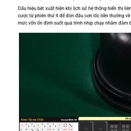
Dấu hiệu bệt xuất hiện khi lịch sử hệ thống hiển thị li
cược từ phiên thứ 4 để đón đầu cơn lốc tiền thưởng về
mức vốn ổn định suốt quá trình nhịp chạy nhằm đảm b