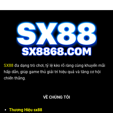
Công
Sao?
Cá
Nghệ
–
Hiện
Tận
Đại
Hưởng
Năm
200%
2026
Lợi
Nhuận
Siêu
Khủng
SX88
đa dạng trò chơi, tỷ lệ kèo rõ ràng cùng khuyến mãi
hấp dẫn, giúp game thủ giải trí hiệu quả và tăng cơ hội
chiến thắng.
VỀ CHÚNG TÔI
Thương Hiệu sx88