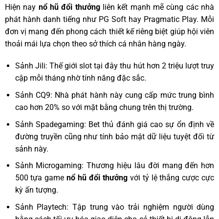
Hiện nay
nổ hũ đổi thưởng
liên kết mạnh mẽ cùng các nhà
phát hành danh tiếng như PG Soft hay Pragmatic Play. Mỗi
đơn vị mang đến phong cách thiết kế riêng biệt giúp hội viên
thoải mái lựa chọn theo sở thích cá nhân hàng ngày.
Sảnh Jili: Thế giới slot tại đây thu hút hơn 2 triệu lượt truy
cập mỗi tháng nhờ tính năng đặc sắc.
Sảnh CQ9: Nhà phát hành này cung cấp mức trung bình
cao hơn 20% so với mặt bằng chung trên thị trường.
Sảnh Spadegaming: Bet thủ đánh giá cao sự ổn định về
đường truyền cũng như tính bảo mật dữ liệu tuyệt đối từ
sảnh này.
Sảnh Microgaming: Thương hiệu lâu đời mang đến hơn
500 tựa game
nổ hũ đổi thưởng
với tỷ lệ thắng cược cực
kỳ ấn tượng.
Sảnh Playtech: Tập trung vào trải nghiệm người dùng