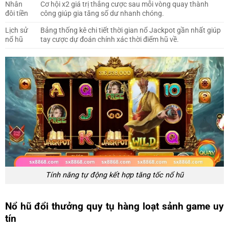
Nhân
Cơ hội x2 giá trị thắng cược sau mỗi vòng quay thành
đôi tiền
công giúp gia tăng số dư nhanh chóng.
Lịch sử
Bảng thống kê chi tiết thời gian nổ Jackpot gần nhất giúp
nổ hũ
tay cược dự đoán chính xác thời điểm hũ về.
Tính năng tự động kết hợp tăng tốc nổ hũ
Nổ hũ đổi thưởng quy tụ hàng loạt sảnh game uy
tín