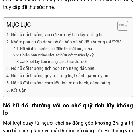
truy cập để thử sức nhé.
MỤC LỤC
Nổ hũ đổi thưởng với cơ chế quỹ tích lũy khổng lồ
Khám phá sự đa dạng phiên bản nổ hũ đổi thưởng tại SX88
Nổ hũ đổi thưởng cổ điển thu hút cược thủ
Phiên bản video slot sở hữu cốt truyện ly kỳ
Jackpot lũy tiến mang lại cơ hội đổi đời
Nổ hũ đổi thưởng tích hợp tính năng đặc biệt
Nổ hũ đổi thưởng quy tụ hàng loạt sảnh game uy tín
Nổ hũ đổi thưởng cam kết tính minh bạch, công bằng
Kết luận
Nổ hũ đổi thưởng với cơ chế quỹ tích lũy khổng
lồ
Mỗi lượt quay từ người chơi sẽ đóng góp khoảng 2% giá trị
vào hũ chung tạo nên giải thưởng vô cùng lớn. Hệ thống vận