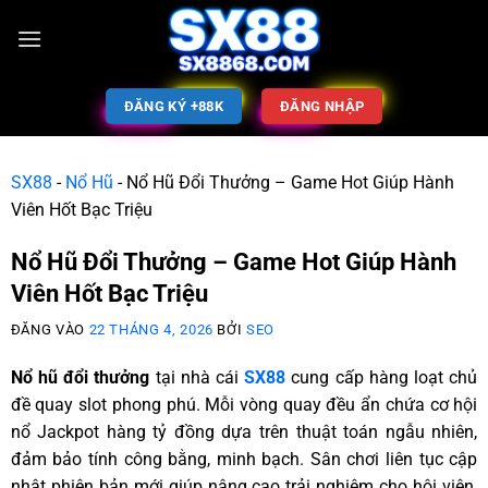
ĐĂNG KÝ +88K
ĐĂNG NHẬP
SX88
-
Nổ Hũ
-
Nổ Hũ Đổi Thưởng – Game Hot Giúp Hành
Viên Hốt Bạc Triệu
Nổ Hũ Đổi Thưởng – Game Hot Giúp Hành
Viên Hốt Bạc Triệu
ĐĂNG VÀO
22 THÁNG 4, 2026
BỞI
SEO
Nổ hũ đổi thưởng
tại nhà cái
SX88
cung cấp hàng loạt chủ
đề quay slot phong phú. Mỗi vòng quay đều ẩn chứa cơ hội
nổ Jackpot hàng tỷ đồng dựa trên thuật toán ngẫu nhiên,
đảm bảo tính công bằng, minh bạch. Sân chơi liên tục cập
nhật phiên bản mới giúp nâng cao trải nghiệm cho hội viên,