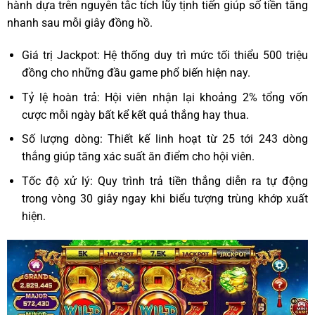
hành dựa trên nguyên tắc tích lũy tịnh tiến giúp số tiền tăng
nhanh sau mỗi giây đồng hồ.
Giá trị Jackpot: Hệ thống duy trì mức tối thiểu 500 triệu
đồng cho những đầu game phổ biến hiện nay.
Tỷ lệ hoàn trả: Hội viên nhận lại khoảng 2% tổng vốn
cược mỗi ngày bất kể kết quả thắng hay thua.
Số lượng dòng: Thiết kế linh hoạt từ 25 tới 243 dòng
thắng giúp tăng xác suất ăn điểm cho hội viên.
Tốc độ xử lý: Quy trình trả tiền thắng diễn ra tự động
trong vòng 30 giây ngay khi biểu tượng trùng khớp xuất
hiện.