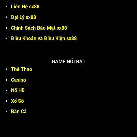
Liên Hệ sx88
Đại Lý sx88
Chính Sách Bảo Mật sx88
Điều Khoản và Điều Kiện sx88
GAME NỔI BẬT
Thể Thao
Casino
Nổ Hũ
Xổ Số
Bắn Cá